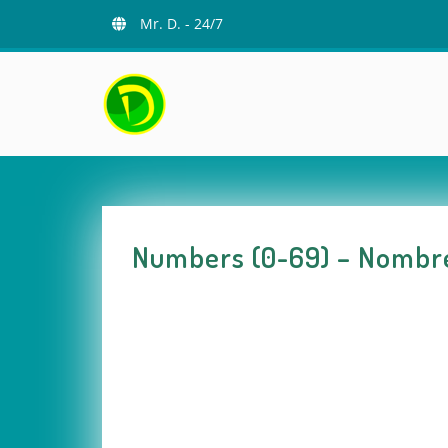
Skip
Mr. D. - 24/7
to
content
Numbers (0-69) – Nombre