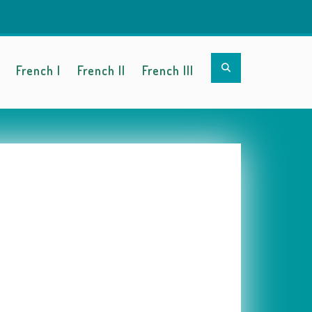
Search
French I
French II
French III